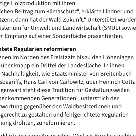
ltige Holzproduktion mit ihren
hen Beitrag zum Klimaschutz“, erklärte Lindner und
itzern, dann hat der Wald Zukunft.“ Unterstützt wurde
isterium für Umwelt und Landwirtschaft (SMUL) sowi
im Empfang auf einer Sonderfläche präsentierten.
htete Regularien reformieren
enen im Norden des Freistaats bis zu den Höhenlagen
über knapp ein Drittel der Landesfläche. In ihnen
er Nachhaltigkeit, wie Staatsminister von Breitenbuch
egriffs, Hans Carl von Carlowitz, über Heinrich Cotta
Gegenwart steht diese Tradition für Gestaltungswillen
er kommenden Generationen“, unterstrich der
rantwortung gegenüber den Waldbesitzerinnen und
sgerecht zu gestalten und fehlgerichtete Regularien
nung drohten, zu reformieren.
rklärte in seiner Ansprache: „Weil wir Bürokratieabba