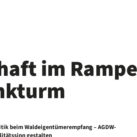
chaft im Rampe
unkturm
litik beim Waldeigentümerempfang – AGDW-
alitätssinn gestalten