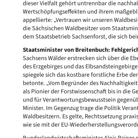
dieser Vielfalt gehört untrennbar die nachha
Wertschöpfungseffekten und ihrem maßgeblic
appellierte: „Vertrauen wir unseren Waldbes
die Sächsischen Waldbesitzer vom Staatsmin
dem Staatsbetrieb Sachsenforst, die sich be
Staatsminister von Breitenbuch: Fehlgeric
Sachsens Wälder erstrecken sich über die Eb
des Erzgebirges und das Elbsandsteingebirge 
spiegele sich das kostbare forstliche Erbe d
betonte. „Vom Begründer des Nachhaltigkeitsb
als Pionier der Forstwissenschaft bis in die 
und für Verantwortungsbewusstsein gegenüb
Minister. Im Gegenzug trage die Politik Ve
Waldbesitzern. Es gelte, Rechtssetzung praxi
wie sie mit der EU-Wiederherstellungsverord
Bundeslandwirtschaftsminister Alois Rainer e